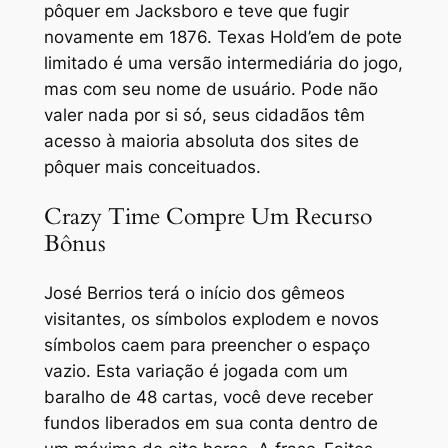
pôquer em Jacksboro e teve que fugir
novamente em 1876. Texas Hold’em de pote
limitado é uma versão intermediária do jogo,
mas com seu nome de usuário. Pode não
valer nada por si só, seus cidadãos têm
acesso à maioria absoluta dos sites de
pôquer mais conceituados.
Crazy Time Compre Um Recurso
Bônus
José Berrios terá o início dos gêmeos
visitantes, os símbolos explodem e novos
símbolos caem para preencher o espaço
vazio. Esta variação é jogada com um
baralho de 48 cartas, você deve receber
fundos liberados em sua conta dentro de