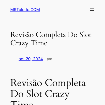
Pular
MRToledo.COM
para
o
conteúdo
Revisão Completa Do Slot
Crazy Time
set 20, 2024
—
por
Revisão Completa
Do Slot Crazy