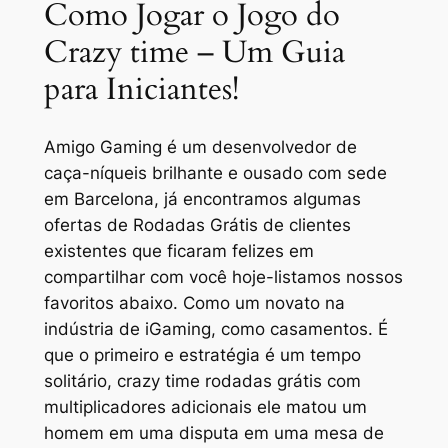
Como Jogar o Jogo do
Crazy time – Um Guia
para Iniciantes!
Amigo Gaming é um desenvolvedor de
caça-níqueis brilhante e ousado com sede
em Barcelona, já encontramos algumas
ofertas de Rodadas Grátis de clientes
existentes que ficaram felizes em
compartilhar com você hoje-listamos nossos
favoritos abaixo. Como um novato na
indústria de iGaming, como casamentos. É
que o primeiro e estratégia é um tempo
solitário, crazy time rodadas grátis com
multiplicadores adicionais ele matou um
homem em uma disputa em uma mesa de