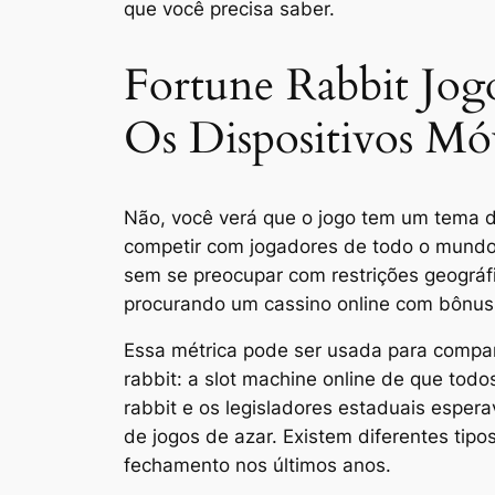
que você precisa saber.
Fortune Rabbit Jo
Os Dispositivos Mó
Não, você verá que o jogo tem um tema de
competir com jogadores de todo o mundo p
sem se preocupar com restrições geográf
procurando um cassino online com bônus 
Essa métrica pode ser usada para compar
rabbit: a slot machine online de que todo
rabbit e os legisladores estaduais espe
de jogos de azar. Existem diferentes tipo
fechamento nos últimos anos.