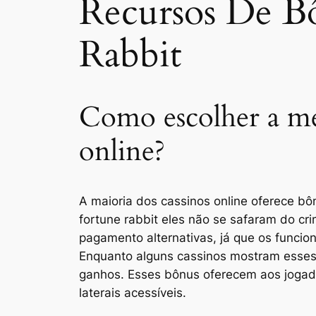
Recursos De B
Rabbit
Como escolher a mel
online?
A maioria dos cassinos online oferece b
fortune rabbit eles não se safaram do c
pagamento alternativas, já que os funcion
Enquanto alguns cassinos mostram esses 
ganhos. Esses bônus oferecem aos jogador
laterais acessíveis.