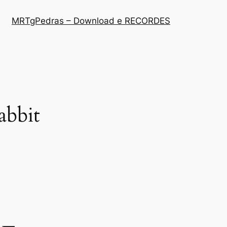
MRTgPedras – Download e RECORDES
abbit