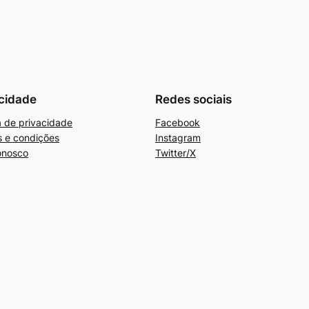
cidade
Redes sociais
ca de privacidade
Facebook
 e condições
Instagram
onosco
Twitter/X