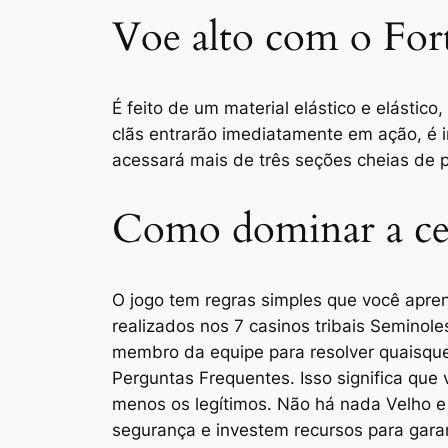
Voe alto com o Fort
É feito de um material elástico e elásti
clãs entrarão imediatamente em ação, é i
acessará mais de três seções cheias de p
Como dominar a cen
O jogo tem regras simples que você apre
realizados nos 7 casinos tribais Semino
membro da equipe para resolver quaisqu
Perguntas Frequentes. Isso significa que
menos os legítimos. Não há nada Velho e 
segurança e investem recursos para garan