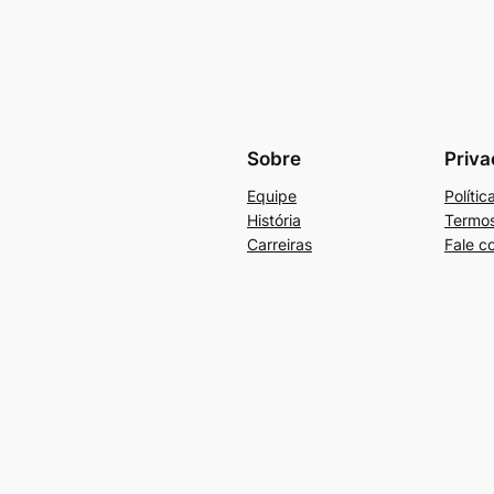
Sobre
Priva
Equipe
Políti
História
Termos
Carreiras
Fale c