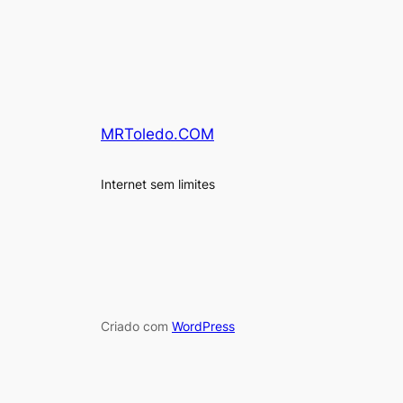
MRToledo.COM
Internet sem limites
Criado com
WordPress