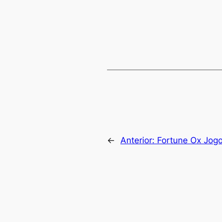
←
Anterior:
Fortune Ox Jogo