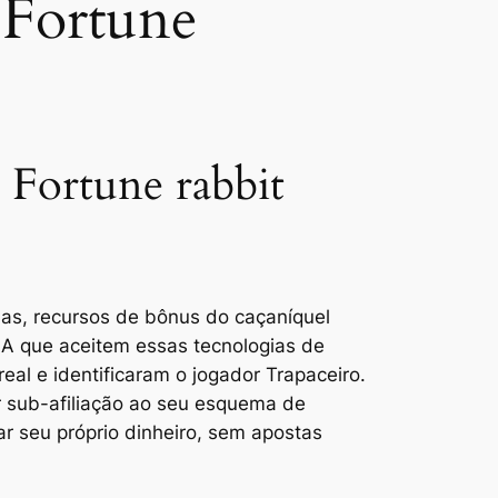
 Fortune
 Fortune rabbit
das, recursos de bônus do caçaníquel
UA que aceitem essas tecnologias de
eal e identificaram o jogador Trapaceiro.
r sub-afiliação ao seu esquema de
r seu próprio dinheiro, sem apostas