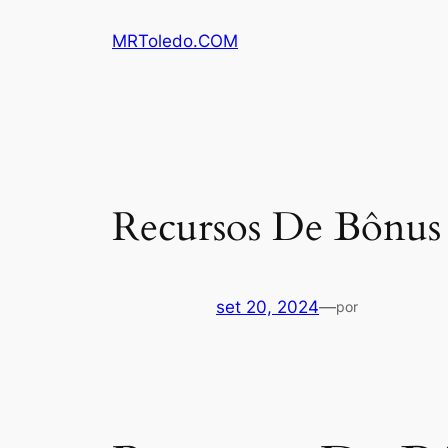
Pular
MRToledo.COM
para
o
conteúdo
Recursos De Bônus
set 20, 2024
—
por