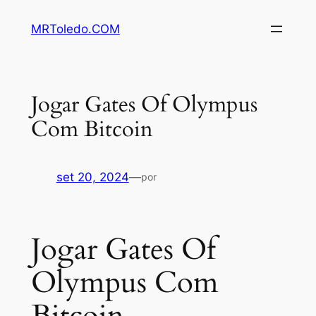
Pular
MRToledo.COM
para
o
conteúdo
Jogar Gates Of Olympus
Com Bitcoin
set 20, 2024
—
por
Jogar Gates Of
Olympus Com