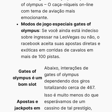
of olympus – O caça-níqueis on-line
com tema de aviação mais
emocionante.
Modos de jogo especiais gates of
olympus
: Se você ainda está indeciso
sobre ingressar na LeoVegas ou não, o
racebook aceita suas apostas diretas e
exóticas em corridas de cavalos em
mais de 100 pistas.
Abaixo, interações de
Gates of
gates of olympus
olympus é um
dependendo dos giros
bom slot
totalizando cerca de 467.
Isso é muito menos do que
Apostas e
esperávamos de um
jackpots em
cassino de tal prestígio,