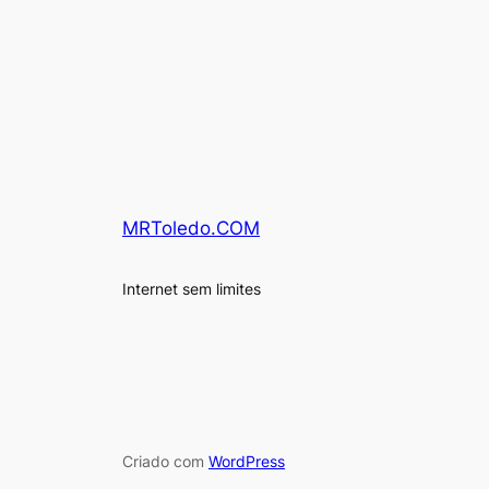
MRToledo.COM
Internet sem limites
Criado com
WordPress