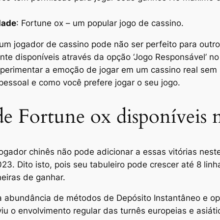
dade
: Fortune ox – um popular jogo de cassino.
m jogador de cassino pode não ser perfeito para outro
te disponíveis através da opção ‘Jogo Responsável’ no
xperimentar a emoção de jogar em um cassino real sem 
pessoal e como você prefere jogar o seu jogo.
de Fortune ox disponíveis 
ogador chinês não pode adicionar a essas vitórias nes
. Dito isto, pois seu tabuleiro pode crescer até 8 linh
eiras de ganhar.
a abundância de métodos de Depósito Instantâneo e opç
iu o envolvimento regular das turnês europeias e asiát