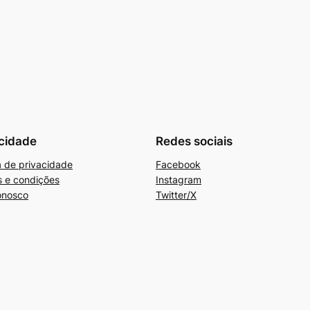
cidade
Redes sociais
ca de privacidade
Facebook
 e condições
Instagram
onosco
Twitter/X