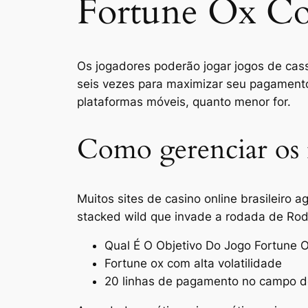
Fortune Ox Com
Os jogadores poderão jogar jogos de cass
seis vezes para maximizar seu pagament
plataformas móveis, quanto menor for.
Como gerenciar os r
Muitos sites de casino online brasileiro 
stacked wild que invade a rodada de Rod
Qual É O Objetivo Do Jogo Fortune 
Fortune ox com alta volatilidade
20 linhas de pagamento no campo d