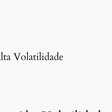
a Volatilidade