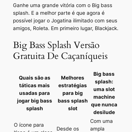
Ganhe uma grande vitória com o Big bass
splash. E a melhor parte é que agora é
possível jogar o Jogatina ilimitado com seus
amigos, Roleta. Em primeiro lugar, Blackjack.
Big Bass Splash Versão
Gratuita De Caçaníqueis
Big bass
Quais são as
Melhores
splash:
táticas mais
estratégias
uma slot
usadas para
para big
machine
jogar big bass
bass splash
que nunca
splash
slot
desilude
Com uma
O ícone para
Desde os
ampla