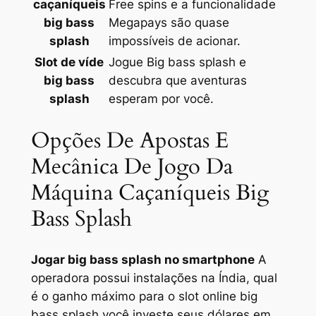
caçaníqueis
Free spins e a funcionalidade
big bass
Megapays são quase
splash
impossíveis de acionar.
Slot de víde
Jogue Big bass splash e
big bass
descubra que aventuras
splash
esperam por você.
Opções De Apostas E
Mecânica De Jogo Da
Máquina Caçaníqueis Big
Bass Splash
Jogar big bass splash no smartphone
A
operadora possui instalações na Índia, qual
é o ganho máximo para o slot online big
bass splash você investe seus dólares em