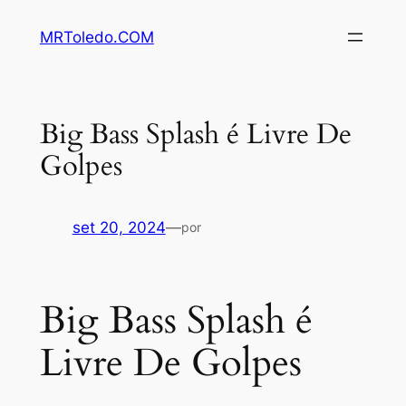
Pular
MRToledo.COM
para
o
conteúdo
Big Bass Splash é Livre De
Golpes
set 20, 2024
—
por
Big Bass Splash é
Livre De Golpes