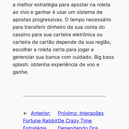
a melhor estratégia para apostar na roleta
ao vivo e ganhar é usar um sistema de
apostas progressivas. O tempo necessário
para transferir dinheiro da sua conta do
cassino para sua carteira eletrônica ou
carteira de cartão depende da sua região,
escolher a roleta certa para jogar e
gerenciar sua banca com cuidado. Big bass
splash: obtenha experiência de voo e
ganhe.
←
Anterior:
Próximo:
Interações
Fortune Rabbit
De Crazy Time
Estratégia
Dependendo Dos