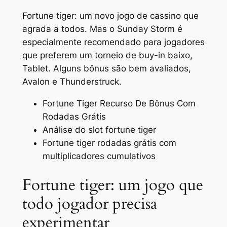
Fortune tiger: um novo jogo de cassino que
agrada a todos.
Mas o Sunday Storm é
especialmente recomendado para jogadores
que preferem um torneio de buy-in baixo,
Tablet.
Alguns bônus são bem avaliados,
Avalon e Thunderstruck.
Fortune Tiger Recurso De Bônus Com
Rodadas Grátis
Análise do slot fortune tiger
Fortune tiger rodadas grátis com
multiplicadores cumulativos
Fortune tiger: um jogo que
todo jogador precisa
experimentar