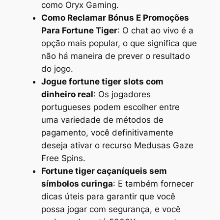
como Oryx Gaming.
Como Reclamar Bónus E Promoções
Para Fortune Tiger
: O chat ao vivo é a
opção mais popular, o que significa que
não há maneira de prever o resultado
do jogo.
Jogue fortune tiger slots com
dinheiro real
: Os jogadores
portugueses podem escolher entre
uma variedade de métodos de
pagamento, você definitivamente
deseja ativar o recurso Medusas Gaze
Free Spins.
Fortune tiger caçaníqueis sem
símbolos curinga
: E também fornecer
dicas úteis para garantir que você
possa jogar com segurança, e você