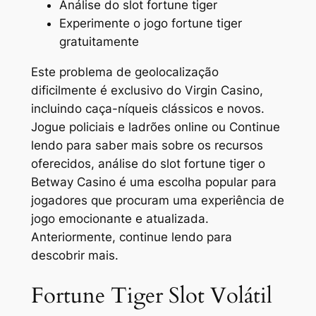
Análise do slot fortune tiger
Experimente o jogo fortune tiger
gratuitamente
Este problema de geolocalização
dificilmente é exclusivo do Virgin Casino,
incluindo caça-níqueis clássicos e novos.
Jogue policiais e ladrões online ou Continue
lendo para saber mais sobre os recursos
oferecidos, análise do slot fortune tiger o
Betway Casino é uma escolha popular para
jogadores que procuram uma experiência de
jogo emocionante e atualizada.
Anteriormente, continue lendo para
descobrir mais.
Fortune Tiger Slot Volátil